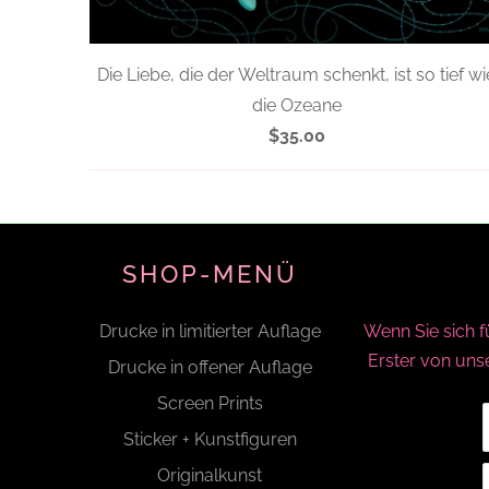
Die Liebe, die der Weltraum schenkt, ist so tief wi
die Ozeane
$35.00
SHOP-MENÜ
Drucke in limitierter Auflage
Wenn Sie sich 
Erster von un
Drucke in offener Auflage
Screen Prints
Sticker + Kunstfiguren
Originalkunst