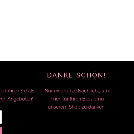
DANKE SCHÖN!
rfahren Sie als
Nur eine kurze Nachricht, um
ven Angeboten!
Ihnen für Ihren Besuch in
unserem Shop zu danken!