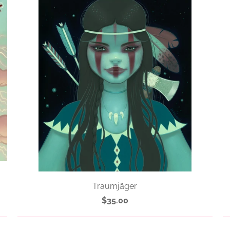
Traumjäger
$35.00