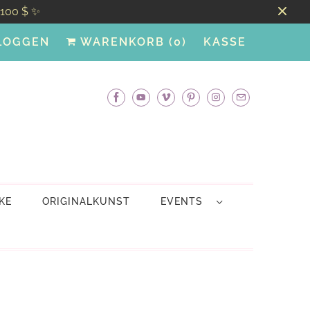
100 $ ✨
LOGGEN
WARENKORB (
0
)
KASSE
KE
ORIGINALKUNST
EVENTS