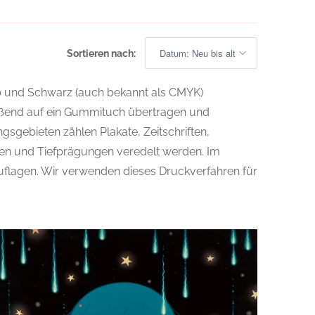
Sortieren nach:
lb und Schwarz (auch bekannt als CMYK)
ließend auf ein Gummituch übertragen und
sgebieten zählen Plakate, Zeitschriften,
gen und Tiefprägungen veredelt werden. Im
auflagen. Wir verwenden dieses Druckverfahren für