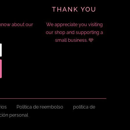
THANK YOU
o know about our
We appreciate you visiting
our shop and supporting a
small business. 🩵
vios
Politica de reembolso
política de
ión personal