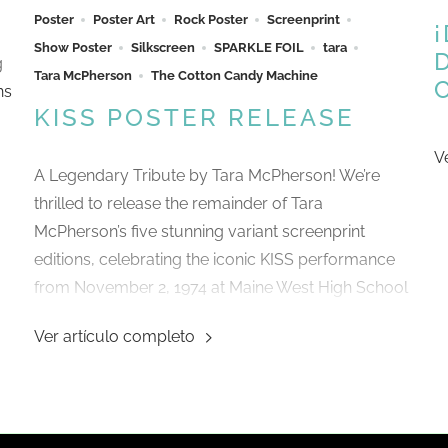
Poster
Poster Art
Rock Poster
Screenprint
Show Poster
Silkscreen
SPARKLE FOIL
tara
g
Tara McPherson
The Cotton Candy Machine
ns
KISS POSTER RELEASE
V
A Legendary Tribute by Tara McPherson! We’re
thrilled to release the remainder of Tara
McPherson’s five stunning variant screenprint
editions, celebrating the iconic KISS performance
from November 2, 1974 at Maine West High School
in Des Plaines, IL! These incredible editions are part
Ver artículo completo
of the ECHO KISS Poster Series, and for the first
time ever, they are signed by Tara McPherson
herself!