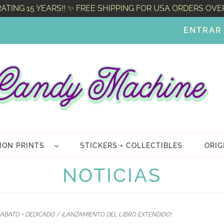
ATING 15 YEARS!! ✨ FREE SHIPPING FOR USA ORDERS OVE
ENTRAR
TION PRINTS
STICKERS + COLLECTIBLES
ORIG
NOTICIAS
ABATO + DEDICADO / ¡LANZAMIENTO DEL LIBRO EXTENDIDO!