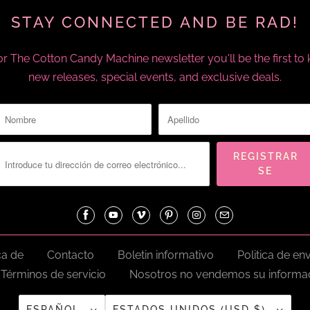
STAY CONNECTED AND BE RAD!
or The Cotton Candy Machine newsletter you'll be the first t
new releases, special events, and exclusive deals.
a de
Contacto
Boletin informativo
Politica de en
Términos de servicio
Nosotros no vendemos su informac
ESPAÑOL
ESTADOS UNIDOS (USD $)