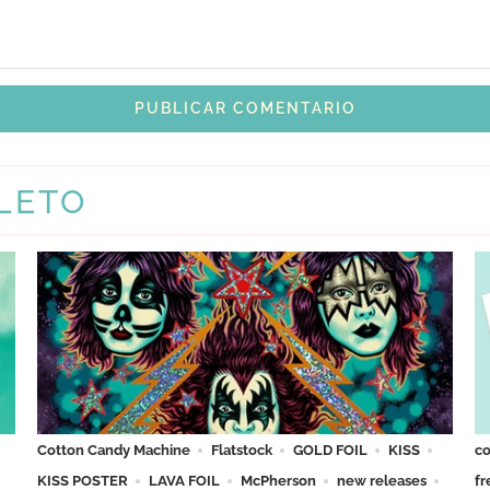
LETO
Cotton Candy Machine
Flatstock
GOLD FOIL
KISS
co
KISS POSTER
LAVA FOIL
McPherson
new releases
fr