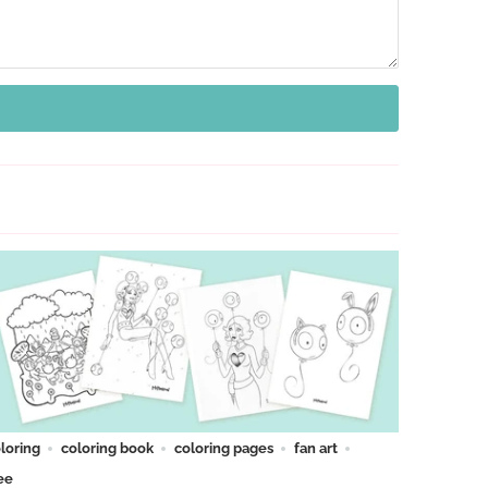
loring
coloring book
coloring pages
fan art
ee